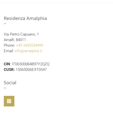
Residenza Amalphia
Via Pietro Capuano, 1
Amalfi, 84011
Phone:
+39 3493534999
Email:
info@amalphia.it
CIN
: IT065006B4B97Y2QZQ
CUSR:
15065006EXT0547
Social