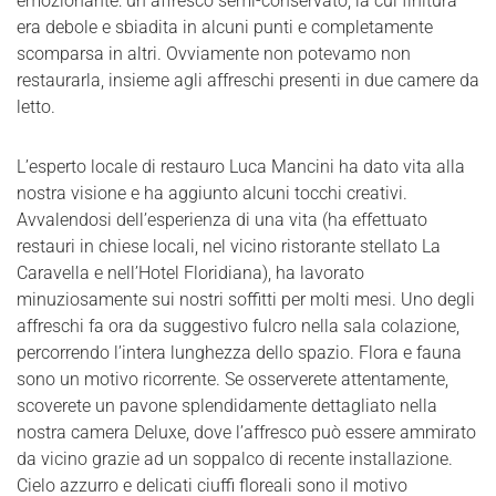
emozionante: un affresco semi-conservato, la cui finitura
era debole e sbiadita in alcuni punti e completamente
scomparsa in altri. Ovviamente non potevamo non
restaurarla, insieme agli affreschi presenti in due camere da
letto.
L’esperto locale di restauro Luca Mancini ha dato vita alla
nostra visione e ha aggiunto alcuni tocchi creativi.
Avvalendosi dell’esperienza di una vita (ha effettuato
restauri in chiese locali, nel vicino ristorante stellato La
Caravella e nell’Hotel Floridiana), ha lavorato
minuziosamente sui nostri soffitti per molti mesi. Uno degli
affreschi fa ora da suggestivo fulcro nella sala colazione,
percorrendo l’intera lunghezza dello spazio. Flora e fauna
sono un motivo ricorrente. Se osserverete attentamente,
scoverete un pavone splendidamente dettagliato nella
nostra camera Deluxe, dove l’affresco può essere ammirato
da vicino grazie ad un soppalco di recente installazione.
Cielo azzurro e delicati ciuffi floreali sono il motivo